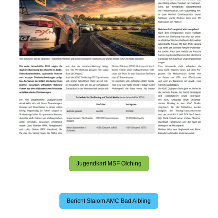
Jugendkart MSF Olching
Bericht Slalom AMC Bad Aibling