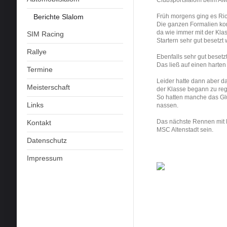
Berichte Slalom
Früh morgens ging es Ri
Die ganzen Formalien ko
da wie immer mit der Kla
SIM Racing
Startern sehr gut besetzt 
Rallye
Ebenfalls sehr gut besetzt
Das ließ auf einen harten
Termine
Leider hatte dann aber da
Meisterschaft
der Klasse begann zu re
So hatten manche das Glü
Links
nassen.
Das nächste Rennen mit 
Kontakt
MSC Altenstadt sein.
Datenschutz
Impressum