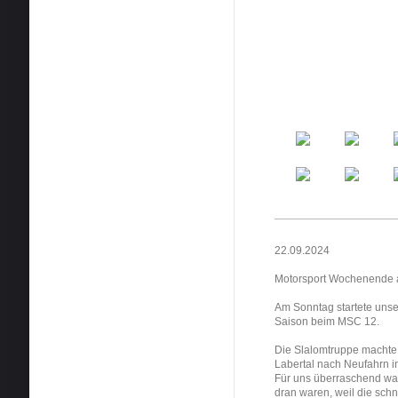
22.09.2024
Motorsport Wochenende 
Am Sonntag startete uns
Saison beim MSC 12.
Die Slalomtruppe machte
Labertal nach Neufahrn i
Für uns überraschend war
dran waren, weil die sch