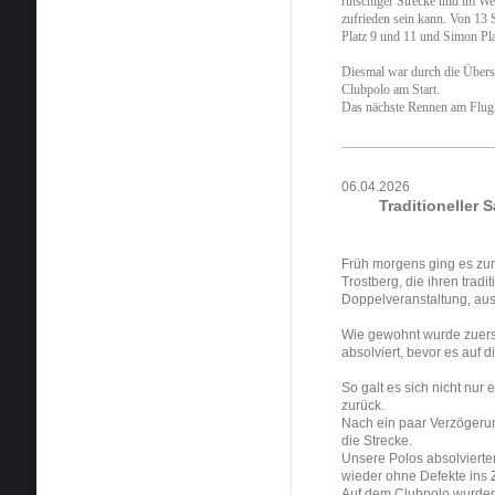
rutschiger Strecke und im W
zufrieden sein kann. Von 13 
Platz 9 und 11 und Simon Pla
Diesmal war durch die Übersc
Clubpolo am Start.
Das nächste Rennen am Flugh
06.04.2026
Traditioneller 
Früh morgens ging es zu
Trostberg, die ihren tradi
Doppelveranstaltung, au
Wie gewohnt wurde zuers
absolviert, bevor es auf 
So galt es sich nicht nur
zurück.
Nach ein paar Verzögeru
die Strecke.
Unsere Polos absolvierte
wieder ohne Defekte ins
Auf dem Clubpolo wurden