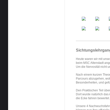
Sichtungslehrgan
Heute waren wir mit unse
beim MSC Altenstadt ang
Um die Nervosität nicht un
Nach einem kurzen Theori
Parcours abzugehen, wob
Besonderheiten, und gefo
Den Praktischen Teil übe
Dort wurde natürlich das
die Ecke fahren bewertet
Unsere 4 Nachwuchsfahre
können nun Ihre offiziell