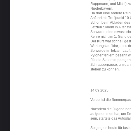
Rappmann, und Michi) zu
Niederbayern.
Da dort eine andere Reih
Anfahrt mit Treffpunkt 10 
Schon beim Abladen des P
Letzten Slalom in Altens
So wurde eine etwas sch
Kehre nicht im 1. Gang gef
Der Kurs war schnell gest
Wertungslauf klar, dass d
So wurde im letzten Lauf 
Pylonenfehlern bezahlt 
Für die Slalomtruppe geht
Schrauberpause, um dann 
stehen zu können.
14.09.2025
Vorbei ist die Sommerpa
Nachdem die Jugend bere
aufgenommen hat, um für 
sein, startete das Autos
So ging es heute für fas