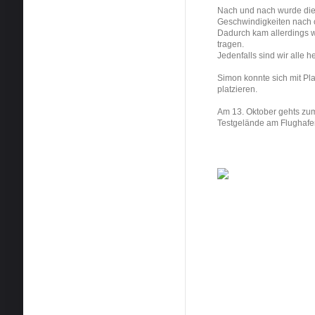
Nach und nach wurde die 
Geschwindigkeiten nach 
Dadurch kam allerdings 
tragen.
Jedenfalls sind wir alle
Simon konnte sich mit Pla
platzieren.
Am 13. Oktober gehts zu
Testgelände am Flughaf