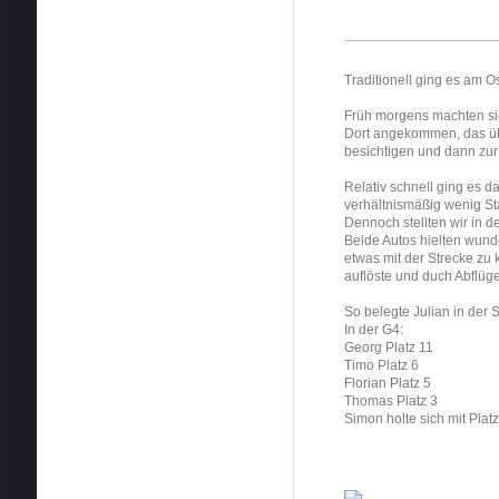
Traditionell ging es am 
Früh morgens machten si
Dort angekommen, das üb
besichtigen und dann zu
Relativ schnell ging es d
verhältnismäßig wenig Sta
Dennoch stellten wir in d
Beide Autos hielten wund
etwas mit der Strecke zu 
auflöste und duch Abflüg
So belegte Julian in der 
In der G4:
Georg Platz 11
Timo Platz 6
Florian Platz 5
Thomas Platz 3
Simon holte sich mit Pla