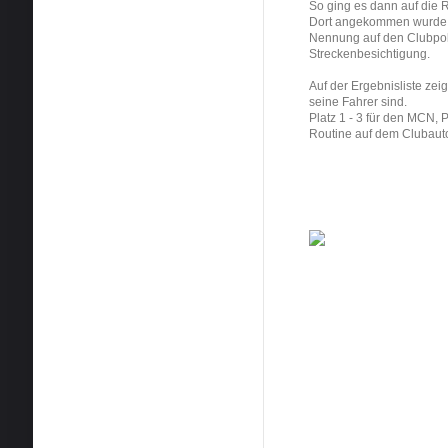
So ging es dann auf die 
Dort angekommen wurde gl
Nennung auf den Clubpol
Streckenbesichtigung.
Auf der Ergebnisliste zei
seine Fahrer sind.
Platz 1 - 3 für den MCN, P
Routine auf dem Clubauto