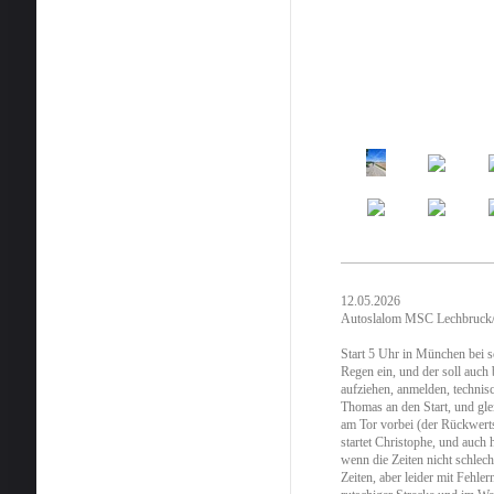
12.05.2026
Autosla
lom MSC Lechbruc
Start 5 Uhr in München bei
Regen ein, und der soll auch
aufziehen, anmelden, techni
Thomas an den Start, und gl
am Tor vorbei (der
Rückwertsg
startet
Christophe, und auch h
wenn die Zeiten nicht schlec
Zeiten, aber leider mit Fehler