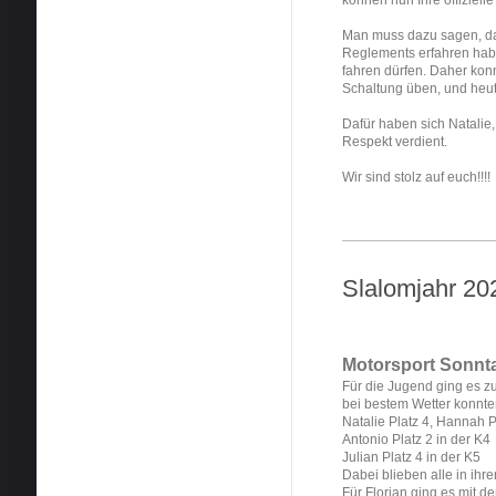
Man muss dazu sagen, das
Reglements erfahren habe
fahren dürfen. Daher konn
Schaltung üben, und heu
Dafür haben sich Natalie
Respekt verdient.
Wir sind stolz auf euch!!!!
Slalomjahr 20
Motorsport Sonnt
Für die Jugend ging es 
bei bestem Wetter konnte
Natalie Platz 4, Hannah P
Antonio Platz 2 in der K4
Julian Platz 4 in der K5
Dabei blieben alle in ihr
Für Florian ging es mit 