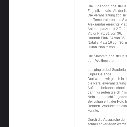
Die Jugendgruppe stellte
Zugspitzpokals. Ab der K3
Die Veranstaltung zog sic
die Temparaturen, die Sta
Aleksandar erreichte Pla
Antonio patzte mit 2 Torf
Victor Platz 31 von 36,
Hannah Platz 24 von 36
Natalie Platz 16 von 36,
Julian Platz 5 von 8.
Die Slalomtruppe stellte 
dem Wettbewerb.
Los ging es bei Scuderi
Cupra Gelände.
Dort waren wir gleich in 
die Parallelveranstaltun
Auf dem bekannt schnelle
dann für jeden gleich 7 m
Nein leider nicht für jeden
Bei Julian erlitt der Polo
Rennen. Wodurch er leider
konnte.
Durch die Absprache der 
schneller verladen werd