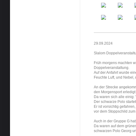
29.09.2024
Slalom Doppelveranstal
Früh morgens machten wi
Doppelveranstaltung.
Auf der Anfahrt wurde e
Feuchte Luft, und Nebel,
An der Strecke angekomm
den Morgensport erledigt 
Da waren sich alle einig:
Der schwarze Polo startet
Er ist vorsichtig gefahre
vor dem Stoppschild zu
Auch in der Gruppe G hat
Da waren auf dem grünen
schwarzen Polo Georg un