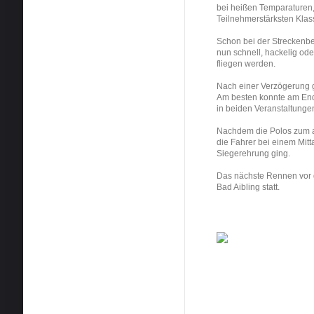
bei heißen Temparaturen,
Teilnehmerstärksten Klass
Schon bei der Streckenbes
nun schnell, hackelig ode
fliegen werden.
Nach einer Verzögerung g
Am besten konnte am End
in beiden Veranstaltunge
Nachdem die Polos zum ab
die Fahrer bei einem Mit
Siegerehrung ging.
Das nächste Rennen vor
Bad Aibling statt.