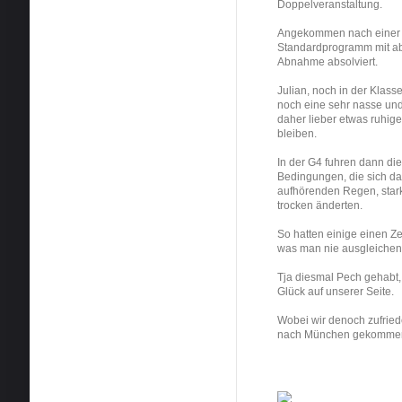
Doppelveranstaltung.
Angekommen nach einer s
Standardprogramm mit ab
Abnahme absolviert.
Julian, noch in der Klass
noch eine sehr nasse und 
daher lieber etwas ruhig
bleiben.
In der G4 fuhren dann die
Bedingungen, die sich da
aufhörenden Regen, star
trocken änderten.
So hatten einige einen Ze
was man nie ausgleichen
Tja diesmal Pech gehabt,
Glück auf unserer Seite.
Wobei wir denoch zufried
nach München gekomme