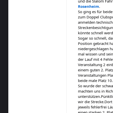
und die Slalom Fah
Rosenheim
.
So ging es für beid
zum Doppel Clubspo
anmelden technisc
Streckenbesichtigun
könnte schnell werde
Sogar so schnell, da
Position gebracht h
niedergeschlagen ha
mal wissen und sein
der Lauf mit 4 Fehle
Veranstaltung 2 ein
einem guten 2. Plat
Veranstaltungen Pla
beide male Platz 10.
So wurde der schwar
machten uns in Ric
unterstützen.
Pünktl
wir die Strecke.
Dort
jeweils fehlerfrei L
einen starken 2. Pla