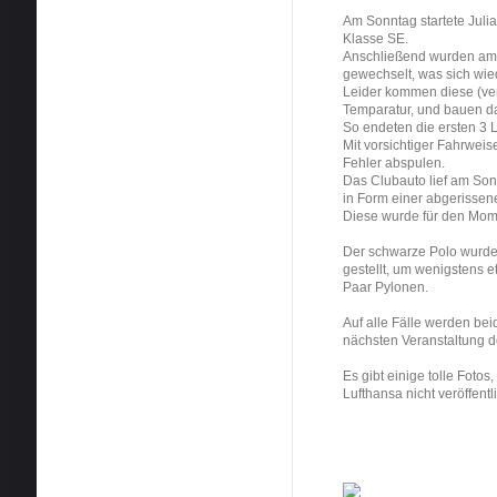
Am Sonntag startete Julia
Klasse SE.
Anschließend wurden am 
gewechselt, was sich wie
Leider kommen diese (verm
Temparatur, und bauen da
So endeten die ersten 3 
Mit vorsichtiger Fahrwei
Fehler abspulen.
Das Clubauto lief am Son
in Form einer abgerissen
Diese wurde für den Mome
Der schwarze Polo wurde 
gestellt, um wenigstens e
Paar Pylonen.
Auf alle Fälle werden bei
nächsten Veranstaltung 
Es gibt einige tolle Fotos
Lufthansa nicht veröffentl