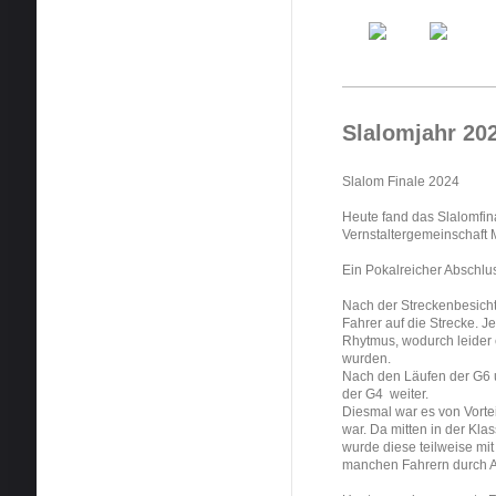
Slalomjahr 20
Slalom Finale 2024
Heute fand das Slalomfin
Vernstaltergemeinschaft 
Ein Pokalreicher Abschlu
Nach der Streckenbesichti
Fahrer auf die Strecke. J
Rhytmus, wodurch leider e
wurden.
Nach den Läufen der G6 u
der G4 weiter.
Diesmal war es von Vorteil
war. Da mitten in der Kl
wurde diese teilweise mit
manchen Fahrern durch A