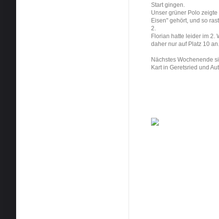
Start gingen.
Unser grüner Polo zeigte 
Eisen" gehört, und so ras
2.
Florian hatte leider im 
daher nur auf Platz 10 an
Nächstes Wochenende si
Kart in Geretsried und 