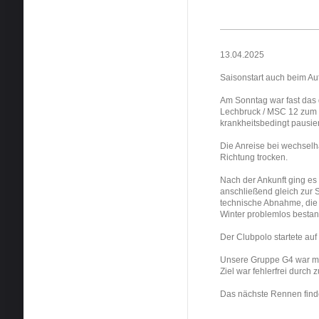
13.04.2025
Saisonstart auch beim Au
Am Sonntag war fast da
Lechbruck / MSC 12 zum S
krankheitsbedingt pausie
Die Anreise bei wechselha
Richtung trocken.
Nach der Ankunft ging e
anschließend gleich zur S
technische Abnahme, die
Winter problemlos besta
Der Clubpolo startete au
Unsere Gruppe G4 war mit 
Ziel war fehlerfrei durch
Das nächste Rennen finde