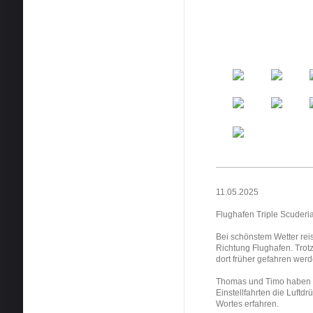
11.05.2025
Flughafen Triple Scuder
Bei schönstem Wetter rei
Richtung Flughafen. Trotz
dort früher gefahren wer
Thomas und Timo haben s
Einstellfahrten die Luftd
Wortes erfahren.