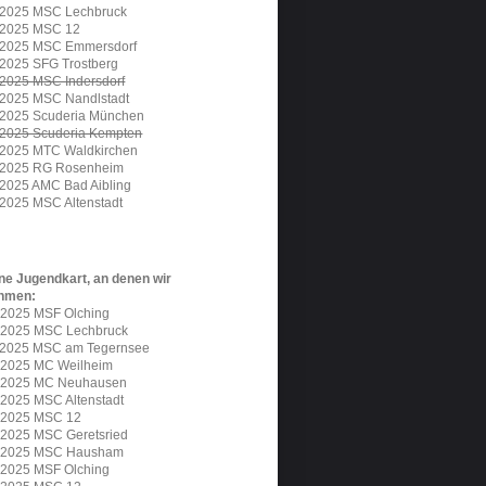
.2025 MSC Lechbruck
.2025 MSC 12
.2025 MSC Emmersdorf
.2025 SFG Trostberg
.2025 MSC Indersdorf
.2025 MSC Nandlstadt
.2025 Scuderia München
.2025 Scuderia Kempten
.2025 MTC Waldkirchen
.2025 RG Rosenheim
.2025 AMC Bad Aibling
.2025 MSC Altenstadt
ne Jugendkart, an denen wir
ehmen:
.2025 MSF Olching
.2025 MSC Lechbruck
.2025 MSC am Tegernsee
.2025 MC Weilheim
.2025 MC Neuhausen
.2025 MSC Altenstadt
.2025 MSC 12
.2025 MSC Geretsried
7.2025 MSC Hausham
.2025 MSF Olching