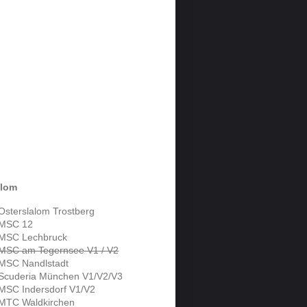
alom
Osterslalom Trostberg
 MSC 12
 MSC Lechbruck
 MSC am Tegernsee V1 / V2
 MSC Nandlstadt
 Scuderia München V1/V2/V3
MSC Indersdorf V1/V2
 MTC Waldkirchen