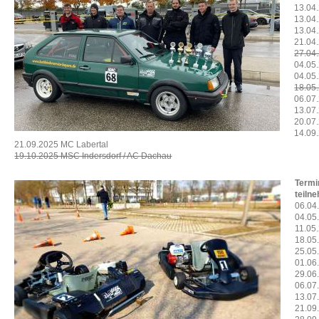
13.04
13.04
13.04
21.04
27.04
04.05
04.05
18.05
06.07
13.07
20.07
14.09
21.09.2025 MC Labertal
19.10.2025 MSC Indersdorf / AC Dachau
Termi
teiln
06.04
04.05
11.05
18.05
25.05
01.06
29.06
06.07
13.0
21.09