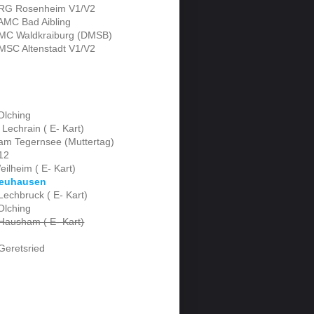
 RG Rosenheim V1/V2
AMC Bad Aibling
 MC Waldkraiburg (DMSB)
MSC Altenstadt V1/V2
Olching
Lechrain ( E- Kart)
am Tegernsee (Muttertag)
12
ilheim ( E- Kart)
Neuhausen
echbruck ( E- Kart)
Olching
ausham ( E- Kart)
Geretsried